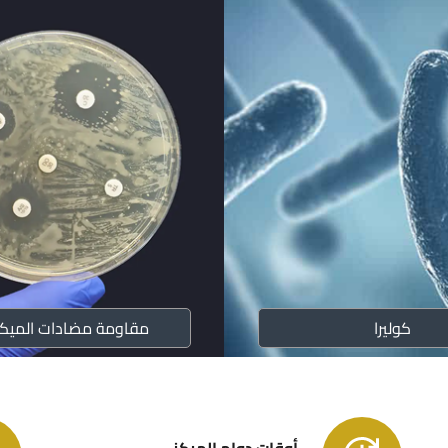
الشركاء
منشورات 
المديريات
الوحدات
كوليرا
مقاومة مضادات الميكر
الخطط الا
إرشادات 
أوقات دوام المركز