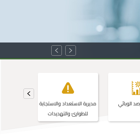
صد الوبائي
مديرية الاستعداد والاستجابة
مديرية تكن
للطوارئ والتهديدات
المع