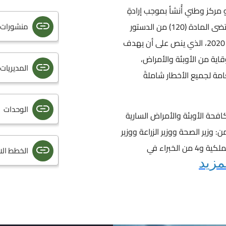
مركز وطني أُنشأ بموجب إرادةٍ
ملكيةٍ ساميةٍ بتاريخ 18 تشرين الثاني لسنة 2020 بمقتضى المادة (120) من الدستور
منشورات 
الأردني، وتمت الموافقة على نظامه رقم (112) لسنة 2020، الذي ينص على أن يهدف
اية من الأوبئة والأمراض،
المديريات
مة لجميع الأخطار شاملةً
الوحدات
فحة الأوبئة والأمراض السارية
وزير الصحة ووزير الزراعة ووزير
المياه والري ووزير البيئة ومدير عام الخدمات الطبية الملكية و4 من الخبراء في
الخطط الا
مزيد
إرشادات 