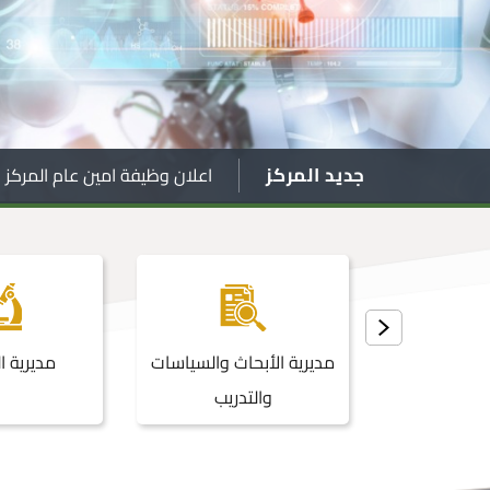
جديد المركز
اعلان وظيفة امين عام المركز ا
لوجيا ونظم
مديرية الأبحاث والسياسات
مديرية ا
ومات
والتدريب