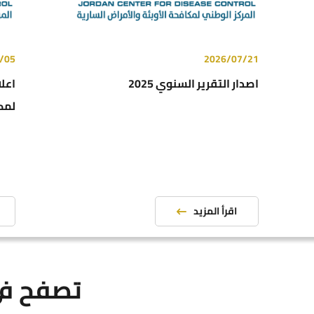
/05
2026/07/21
اصدار التقرير السنوي 2025
اعلا
لمكا
الوحدات
الخطط الا
اقرأ المزيد
إرشادات 
تصفح في
الشركاء